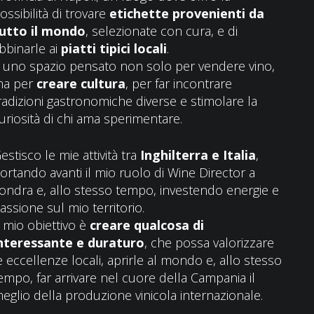
ossibilità di trovare
etichette provenienti da
utto il mondo
, selezionate con cura, e di
bbinarle ai
piatti tipici locali
.
 uno spazio pensato non solo per vendere vino,
a per
creare cultura
, per far incontrare
radizioni gastronomiche diverse e stimolare la
uriosità di chi ama sperimentare.
estisco le mie attività tra
Inghilterra e Italia
,
ortando avanti il mio ruolo di Wine Director a
ondra e, allo stesso tempo, investendo energie e
assione sul mio territorio.
l mio obiettivo è
creare qualcosa di
nteressante e duraturo
, che possa valorizzare
e eccellenze locali, aprirle al mondo e, allo stesso
empo, far arrivare nel cuore della Campania il
eglio della produzione vinicola internazionale.