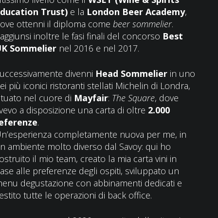
ducation Trust)
e la
London Beer Academy
,
ove ottenni il diploma come
beer sommelier
.
aggiunsi inoltre le fasi finali del concorso
Best
K Sommelier
nel 2016 e nel 2017.
uccessivamente divenni
Head Sommelier
in uno
ei più iconici ristoranti stellati Michelin di Londra,
ituato nel cuore di
Mayfair
:
The Square
, dove
vevo a disposizione una carta di oltre
2.000
eferenze
.
n’esperienza completamente nuova per me, in
n ambiente molto diverso dal Savoy: qui ho
ostruito il mio team, creato la mia carta vini in
ase alle preferenze degli ospiti, sviluppato un
enu degustazione con abbinamenti dedicati e
estito tutte le operazioni di back office.