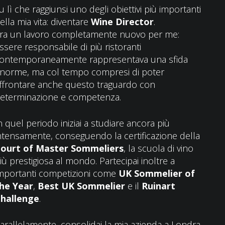
u lì che raggiunsi uno degli obiettivi più importanti
ella mia vita: diventare
Wine Director
.
ra un lavoro completamente nuovo per me:
ssere responsabile di più ristoranti
ontemporaneamente rappresentava una sfida
norme, ma col tempo compresi di poter
ffrontare anche questo traguardo con
eterminazione e competenza.
n quel periodo iniziai a studiare ancora più
ntensamente, conseguendo la certificazione della
ourt of Master Sommeliers
, la scuola di vino
iù prestigiosa al mondo. Partecipai inoltre a
mportanti competizioni come
UK Sommelier of
he Year
,
Best UK Sommelier
e il
Ruinart
hallenge
.
arallelamente, consolidai la mia azienda a Londra,