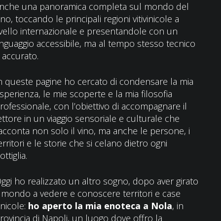
nche una panoramica completa sul mondo del
ino, toccando le principali regioni vitivinicole a
ivello internazionale e presentandole con un
inguaggio accessibile, ma al tempo stesso tecnico
 accurato.
n queste pagine ho cercato di condensare la mia
sperienza, le mie scoperte e la mia filosofia
rofessionale, con l’obiettivo di accompagnare il
ettore in un viaggio sensoriale e culturale che
acconta non solo il vino, ma anche le persone, i
erritori e le storie che si celano dietro ogni
ottiglia.
ggi ho realizzato un altro sogno, dopo aver girato
l mondo a vedere e conoscere territori e case
inicole:
ho aperto la mia enoteca a Nola
, in
rovincia di Napoli, un luogo dove offro la