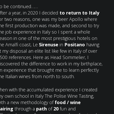
o be continued……
fter a year, in 2020 I decided
to return to Italy
or two reasons, one was my beer Apollo where
he first production was made, and second to try
he job experience in Italy so I spent a whole
eason in one of the most prestigious hotels on
he Amalfi coast, Le
Sirenuse
in
Positano
having
t my disposal an elite list like few in Italy of over
500 references. Here as Head Sommelier, I
iscovered the difference to work in my birthplace,
n experience that brought me to learn perfectly
he Italian wines from north to south.
hen with the accumulated experience I created
y own school in Italy The Polise Wine Tasting,
ith a new methodology of
food / wine
airing
through a
path
of
20
fun and