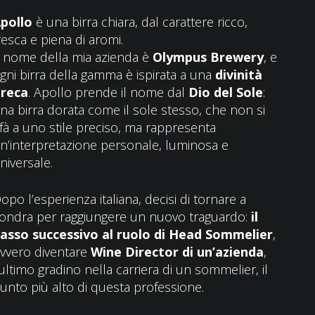
pollo
è una birra chiara, dal carattere ricco,
resca e piena di aromi.
l nome della mia azienda è
Olympus Brewery
, e
gni birra della gamma è ispirata a una
divinità
reca
. Apollo prende il nome dal
Dio del Sole
:
na birra dorata come il sole stesso, che non si
ifà a uno stile preciso, ma rappresenta
n’interpretazione personale, luminosa e
niversale.
opo l’esperienza italiana, decisi di tornare a
ondra per raggiungere un nuovo traguardo:
il
asso successivo al ruolo di Head Sommelier
,
vvero diventare
Wine Director di un’azienda
,
’ultimo gradino nella carriera di un sommelier, il
unto più alto di questa professione.