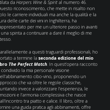
tilata da
Harpers Wine & Spirit
al numero 46.
uesto riconoscimento, che mette in risalto non
olo le carriere individuali ma anche la qualità e la
ura delle carte dei vini in Inghilterra, ha
appresentato per me un ulteriore passo in avanti
 una spinta a continuare a dare il meglio di me
tesso.
arallelamente a questi traguardi professionali, ho
ortato a termine la
seconda edizione del mio
ibro
The Perfect Match
. In quest’opera racconto
 condivido la mia personale visione
ell’abbinamento cibo-vino, proponendo un
pproccio che va oltre le regole classiche,
untando invece a valorizzare l’esperienza, le
mozioni e l’armonia complessiva che nasce
all’incontro tra piatto e calice. Il libro, oltre a
ornire una guida pratica agli abbinamenti, offre