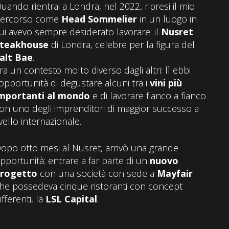
uando rientrai a Londra, nel 2022, ripresi il mio
ercorso come
Head Sommelier
in un luogo in
ui avevo sempre desiderato lavorare: il
Nusret
teakhouse
di Londra, celebre per la figura del
alt Bae
.
ra un contesto molto diverso dagli altri: lì ebbi
’opportunità di degustare alcuni tra i
vini più
mportanti al mondo
e di lavorare fianco a fianco
on uno degli imprenditori di maggior successo a
ivello internazionale.
opo otto mesi al Nusret, arrivò una grande
pportunità: entrare a far parte di un
nuovo
rogetto
con una società con sede a
Mayfair
he possedeva cinque ristoranti con concept
ifferenti, la
LSL Capital
.