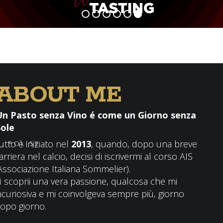
ABOUT ME
Un Pasto senza Vino é come un Giorno senza
Sole
utto è iniziato nel
2013
, quando, dopo una breve
A. POLISE
arriera nel calcio, decisi di iscrivermi al corso AIS
Associazione Italiana Sommelier).
ì scoprii una vera passione, qualcosa che mi
ncuriosiva e mi coinvolgeva sempre più, giorno
opo giorno.