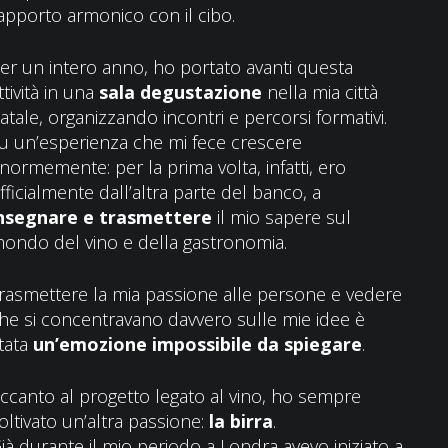
apporto armonico con il cibo.
er un intero anno, ho portato avanti questa
ttività in una
sala degustazione
nella mia città
atale, organizzando incontri e percorsi formativi.
u un’esperienza che mi fece crescere
normemente: per la prima volta, infatti, ero
fficialmente dall’altra parte del banco, a
nsegnare e trasmettere
il mio sapere sul
ondo del vino e della gastronomia.
rasmettere la mia passione alle persone e vedere
he si concentravano davvero sulle mie idee è
tata
un’emozione impossibile da spiegare
.
ccanto al progetto legato al vino, ho sempre
oltivato un’altra passione:
la birra
.
ià durante il mio periodo a Londra avevo iniziato a