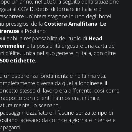
opo un anno, nel 2020, a seguito della situazione
egata al COVID, decisi di tornare in Italia e di
rascorrere un’intera stagione in uno degli hotel
iù prestigiosi della
Costiera Amalfitana
:
Le
irenuse
a Positano.
ui ebbi la responsabilità del ruolo di
Head
ommelier
e la possibilità di gestire una carta dei
ini d’élite, unica nel suo genere in Italia, con oltre
500 etichette
.
u un’esperienza fondamentale nella mia vita,
ompletamente diversa da quella londinese: il
oncetto stesso di lavoro era differente, così come
l rapporto con i clienti, l’atmosfera, i ritmi e,
aturalmente, lo scenario.
 paesaggi mozzafiato e il fascino senza tempo di
ositano facevano da cornice a giornate intense e
ppaganti.