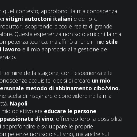
n quel contesto, approfondii la mia conoscenza
ei
vitigni autoctoni italiani
e dei loro
roduttori, scoprendo piccole realtà di grande
alore. Questa esperienza non solo arricchì la mia
ompetenza tecnica, ma affinò anche il mio
stile
i lavoro
e il mio approccio alla gestione del
ervizio.
l termine della stagione, con l’esperienza e le
onoscenze acquisite, decisi di creare
un mio
ersonale metodo di abbinamento cibo/vino
,
he scelsi di insegnare e condividere nella mia
ittà,
Napoli
.
l mio obiettivo era
educare le persone
ppassionate di vino
, offrendo loro la possibilità
i approfondire e sviluppare le proprie
ompetenze non solo sul vino, ma anche sul